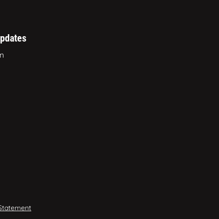
updates
en
 Statement