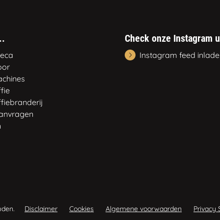
..
Check onze Instagram 
reca
Instagram feed inlad
oor
achines
fie
fiebranderij
aanvragen
n
uden.
Disclaimer
Cookies
Algemene voorwaarden
Privacy