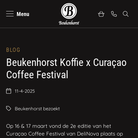
Menu
se
Zoeke
Beukenhorst Koffie
Bekijk alle professionele koffiemachines
Nederlands
Merk
WMF
BLOG
Beukenhorst Koffie x Curaçao
Merk
Melitta
Coffee Festival
Merk
Faema
11-4-2025
Merk
Schaerer
Beukenhorst bezoekt
Heeft u nog geen merkvoorkeur?
Op 16 & 17 maart vond de 2e editie van het
Bekijk al onze koffiemachines
Curaçao Coffee Festival van DeliNova plaats op