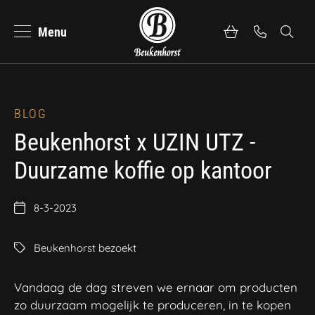
Menu
se
Zoeke
Beukenhorst Koffie
Bekijk alle professionele koffiemachines
Nederlands
Merk
WMF
BLOG
Beukenhorst x UZIN UTZ -
Merk
Melitta
Duurzame koffie op kantoor
Merk
Faema
8-3-2023
Merk
Schaerer
Beukenhorst bezoekt
Heeft u nog geen merkvoorkeur?
Vandaag de dag streven we ernaar om producten
Bekijk al onze koffiemachines
zo duurzaam mogelijk te produceren, in te kopen