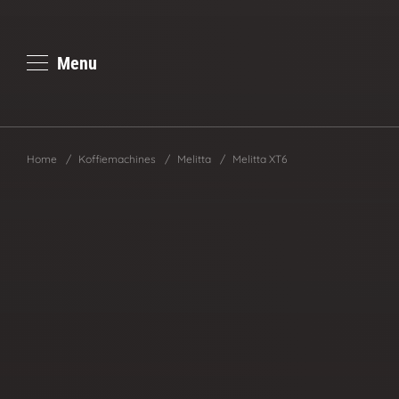
Menu
Home
/
Koffiemachines
/
Melitta
/
Melitta XT6