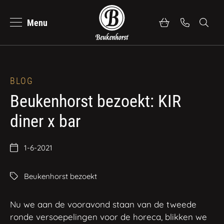
Menu
se
Zoeke
Beukenhorst Koffie
Bekijk alle professionele koffiemachines
Nederlands
Merk
WMF
BLOG
Beukenhorst bezoekt: KIR
Merk
Melitta
diner x bar
Merk
Faema
1-6-2021
Merk
Schaerer
Beukenhorst bezoekt
Heeft u nog geen merkvoorkeur?
Nu we aan de vooravond staan van de tweede
Bekijk al onze koffiemachines
ronde versoepelingen voor de horeca, blikken we