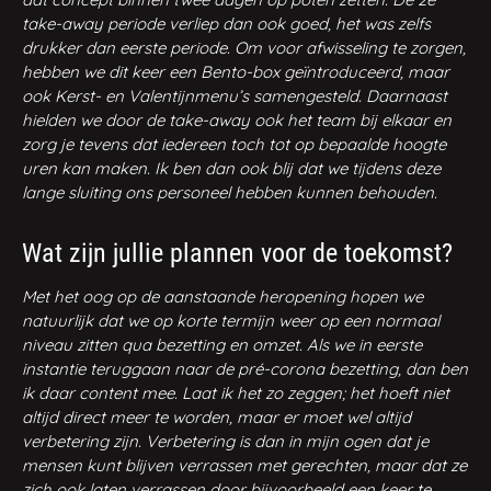
take-away periode verliep dan ook goed, het was zelfs
drukker dan eerste periode. Om voor afwisseling te zorgen,
hebben we dit keer een Bento-box geïntroduceerd, maar
ook Kerst- en Valentijnmenu’s samengesteld. Daarnaast
hielden we door de take-away ook het team bij elkaar en
zorg je tevens dat iedereen toch tot op bepaalde hoogte
uren kan maken. Ik ben dan ook blij dat we tijdens deze
lange sluiting ons personeel hebben kunnen behouden.
Wat zijn jullie plannen voor de toekomst?
Met het oog op de aanstaande heropening hopen we
natuurlijk dat we op korte termijn weer op een normaal
niveau zitten qua bezetting en omzet. Als we in eerste
instantie teruggaan naar de pré-corona bezetting, dan ben
ik daar content mee. Laat ik het zo zeggen; het hoeft niet
altijd direct meer te worden, maar er moet wel altijd
verbetering zijn. Verbetering is dan in mijn ogen
dat je
mensen kunt blijven verrassen met gerechten, maar dat ze
zich ook laten verrassen door bijvoorbeeld een keer te