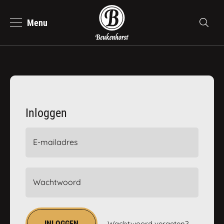
Menu
se
Zoeke
Beukenhorst Koffie
Nederlands
Inloggen
E-mailadres
Wachtwoord
INLOGGEN
Wachtwoord vergeten?