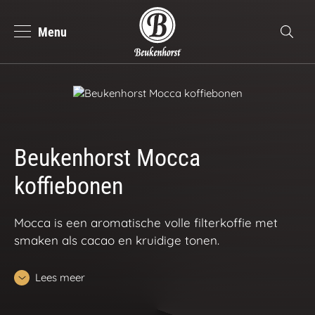
Menu
se
Zoeke
Beukenhorst Koffie
Deutsch
Nederlands
Beukenhorst Mocca
koffiebonen
Mocca is een aromatische volle filterkoffie met
smaken als cacao en kruidige tonen.
Lees meer