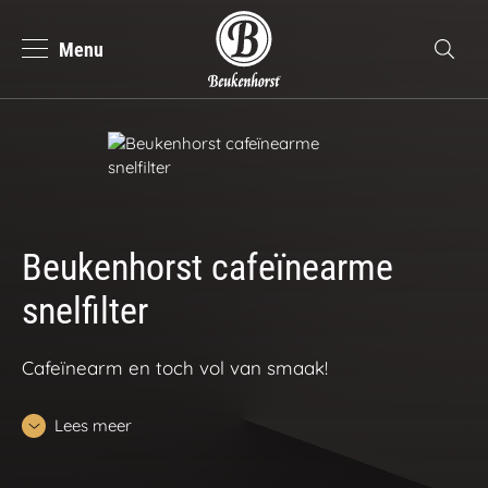
Menu
se
Zoeke
Beukenhorst Koffie
Deutsch
Nederlands
Beukenhorst cafeïnearme
snelfilter
Cafeïnearm en toch vol van smaak!
Lees meer